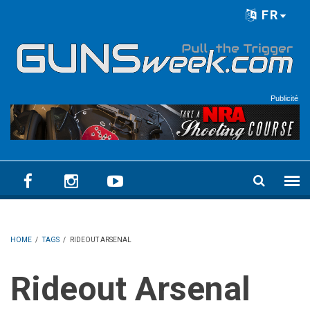
Skip to main content
FR
Language menu
Publicité
HOME
/
TAGS
/
RIDEOUT ARSENAL
Rideout Arsenal