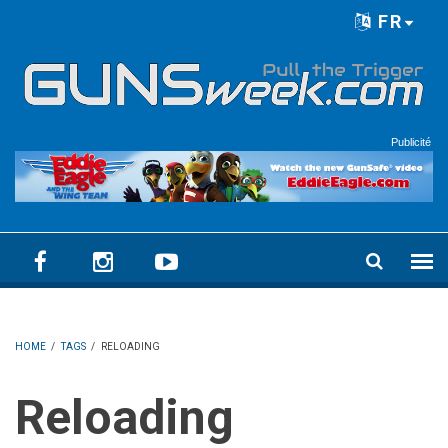
Skip to main content
FR
Language menu
Publicité
HOME
/
TAGS
/
RELOADING
Reloading