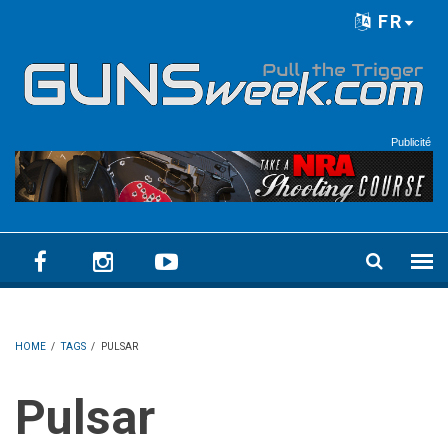
Skip to main content
FR
Language menu
Publicité
HOME
/
TAGS
/
PULSAR
Pulsar