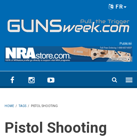
Skip to main content
FR
Language menu
Publicité
HOME
/
TAGS
/
PISTOL SHOOTING
Pistol Shooting