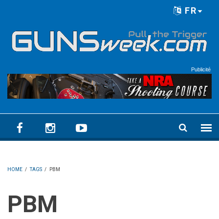
Skip to main content
FR
Language menu
Publicité
HOME
/
TAGS
/
PBM
PBM