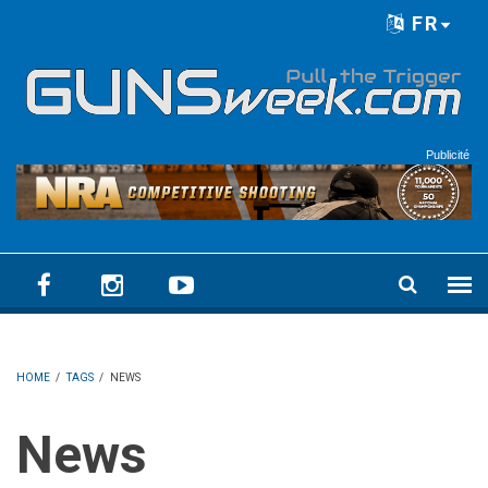
Skip to main content
FR
Language menu
Publicité
HOME
/
TAGS
/
NEWS
News