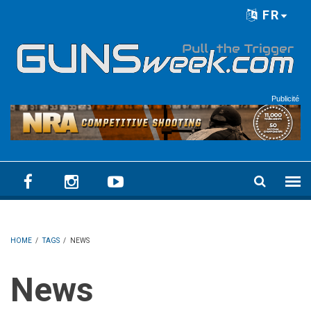
Skip to main content
FR
Language menu
Publicité
HOME
/
TAGS
/
NEWS
News