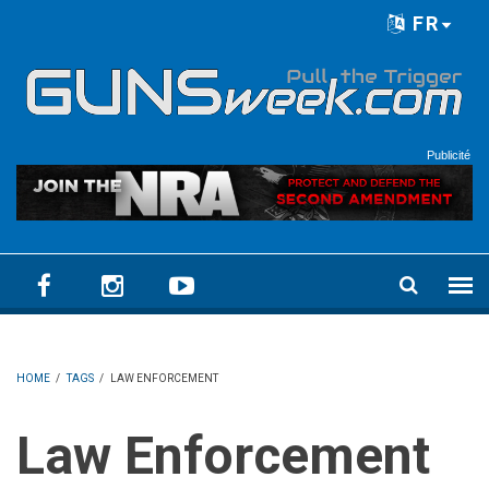
Skip to main content
FR
Language menu
Publicité
HOME
/
TAGS
/
LAW ENFORCEMENT
Law Enforcement