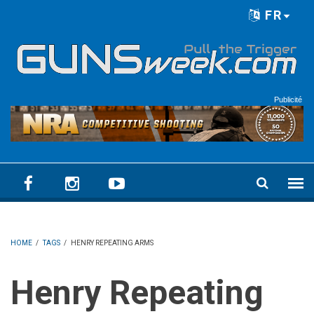
Skip to main content
FR
Language menu
Publicité
HOME
/
TAGS
/
HENRY REPEATING ARMS
Henry Repeating