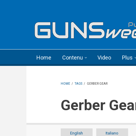
Skip to main content
Language menu
Home
Contenu
Video
Plus
HOME
/
TAGS
/
GERBER GEAR
Gerber Gea
English
Italiano