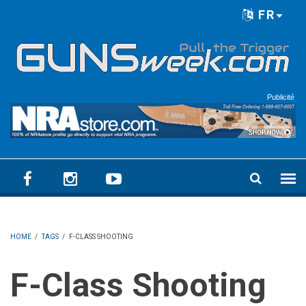
Skip to main content
FR
Language menu
Publicité
HOME
/
TAGS
/
F-CLASS SHOOTING
F-Class Shooting