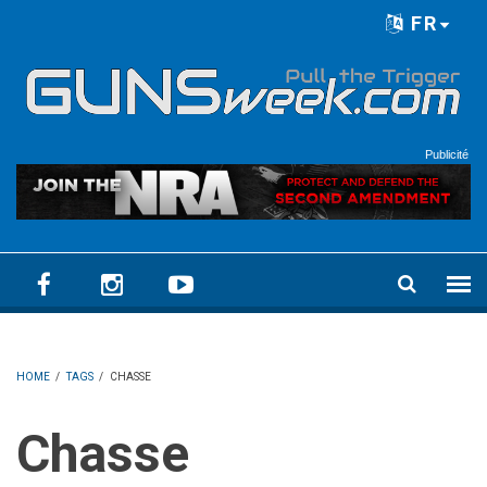
Skip to main content
FR
Language menu
Publicité
HOME
/
TAGS
/
CHASSE
Chasse