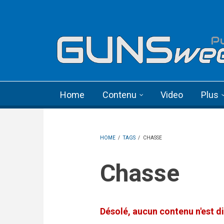
Skip to main content
Language menu
Home
Contenu
Video
Plus
HOME
/
TAGS
/
CHASSE
Chasse
Désolé, aucun contenu n'est di