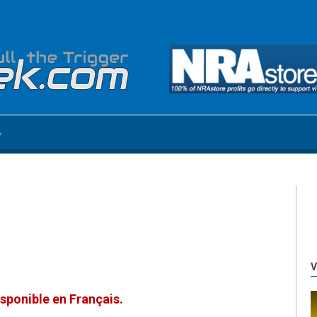
V
sponible en Français.