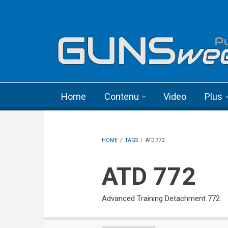
Skip to main content
Language menu
Home
Contenu
Video
Plus
HOME
/
TAGS
/
ATD 772
ATD 772
Advanced Training Detachment 772