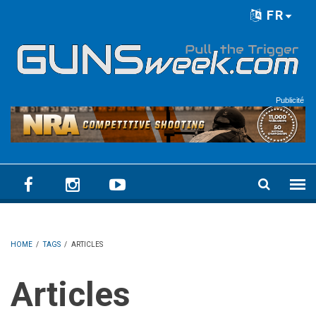
Skip to main content
FR
Language menu
Publicité
HOME
/
TAGS
/
ARTICLES
Articles