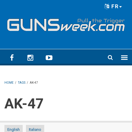
Skip to main content
FR
Language menu
HOME
/
TAGS
/
AK-47
AK-47
English
Italiano