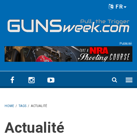
Skip to main content
FR
Language menu
Publicité
HOME
/
TAGS
/
ACTUALITÉ
Actualité