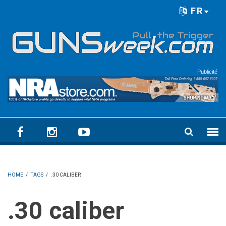
Skip to main content
FR
Language menu
Publicité
HOME
/
TAGS
/
.30 CALIBER
.30 caliber