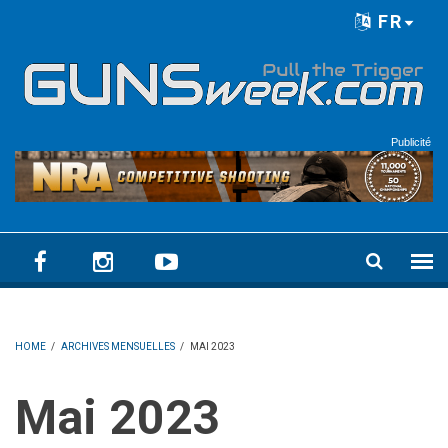
Skip to main content
FR
Language menu
Publicité
HOME
/
ARCHIVES MENSUELLES
/
MAI 2023
mai 2023