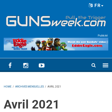
Skip to main content
FR
Language menu
Publicité
HOME
/
ARCHIVES MENSUELLES
/
AVRIL 2021
avril 2021