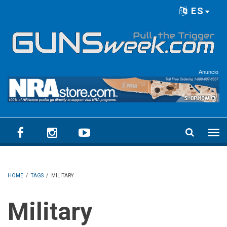
Skip to main content
ES
Language menu
Anuncio
HOME
/
TAGS
/
MILITARY
Military