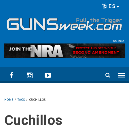
Skip to main content
ES
Language menu
Anuncio
HOME
/
TAGS
/
CUCHILLOS
Cuchillos