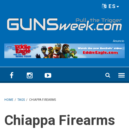
Skip to main content
ES
Language menu
Anuncio
HOME
/
TAGS
/
CHIAPPA FIREARMS
Chiappa Firearms