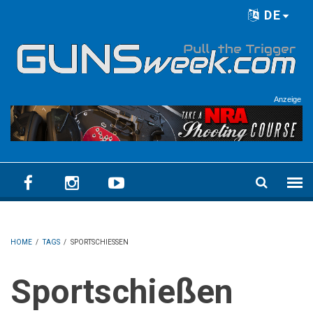
Skip to main content
DE
Language menu
Anzeige
HOME
/
TAGS
/
SPORTSCHIESSEN
Sportschießen