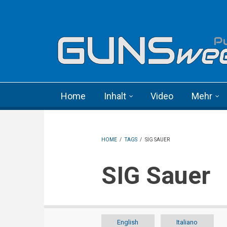
Skip to main content
Language menu
Home
Inhalt
Video
Mehr
HOME
/
TAGS
/
SIG SAUER
SIG Sauer
English
Italiano