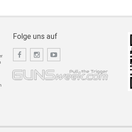
Folge uns auf
er
m
n