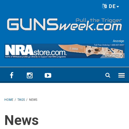
Skip to main content
DE
Language menu
Anzeige
HOME
/
TAGS
/
NEWS
News