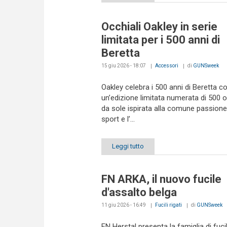
Occhiali Oakley in serie
limitata per i 500 anni di
Beretta
15 giu 2026 - 18:07
Accessori
di
GUNSweek
Oakley celebra i 500 anni di Beretta c
un’edizione limitata numerata di 500 o
da sole ispirata alla comune passione
sport e l’...
Leggi tutto
FN ARKA, il nuovo fucile
d'assalto belga
11 giu 2026 - 16:49
Fucili rigati
di
GUNSweek
FN Herstal presenta la famiglia di fucil