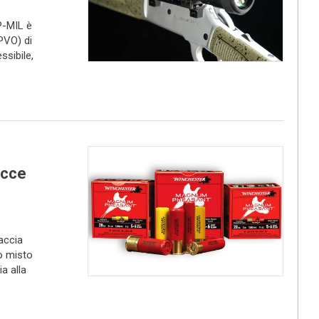
P-MIL è
PVO) di
ssibile,
ucce
accia
o misto
a alla