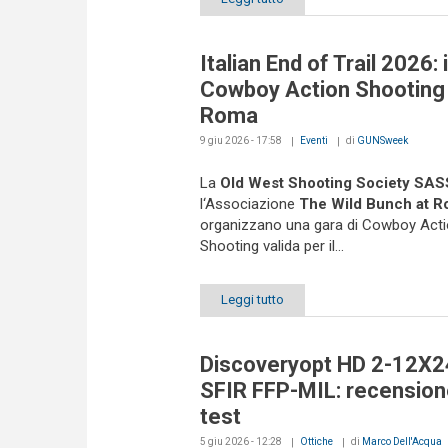
Italian End of Trail 2026: i
Cowboy Action Shooting
Roma
9 giu 2026 - 17:58
Eventi
di
GUNSweek
La
Old West Shooting Society SASS
l‘Associazione
The Wild Bunch at 
organizzano una gara di Cowboy Act
Shooting valida per il...
Leggi tutto
Discoveryopt HD 2-12X2
SFIR FFP-MIL: recension
test
5 giu 2026 - 12:28
Ottiche
di
Marco Dell'Acqua