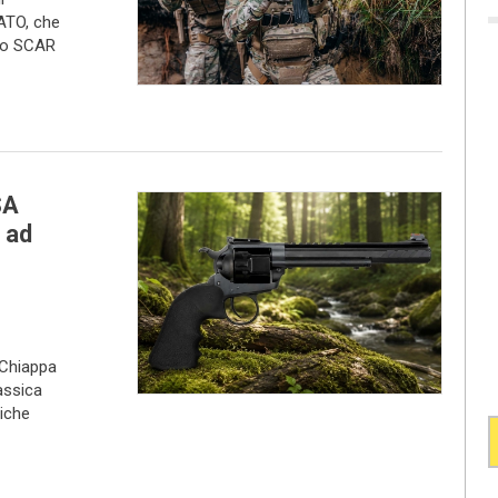
ATO, che
rio SCAR
SA
 ad
 Chiappa
assica
iche