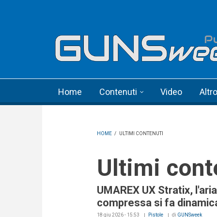
Skip to main content
Language menu
Home
Contenuti
Video
Altr
HOME
/
ULTIMI CONTENUTI
Ultimi con
UMAREX UX Stratix, l'aria
compressa si fa dinamic
18 giu 2026 - 15:53
Pistole
di
GUNSweek