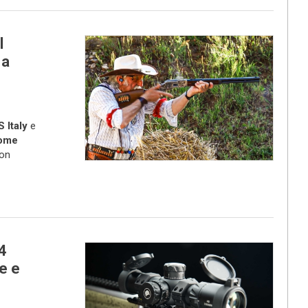
l
 a
 Italy
e
Rome
ion
4
e e