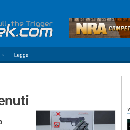
o
Legge
tenuti
V
a