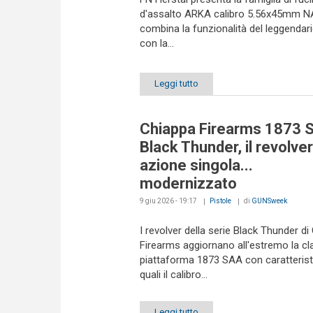
d'assalto ARKA calibro 5.56x45mm N
combina la funzionalità del leggenda
con la...
Leggi tutto
Chiappa Firearms 1873 
Black Thunder, il revolver
azione singola...
modernizzato
9 giu 2026 - 19:17
Pistole
di
GUNSweek
I revolver della serie Black Thunder di
Firearms aggiornano all'estremo la cl
piattaforma 1873 SAA con caratterist
quali il calibro...
Leggi tutto