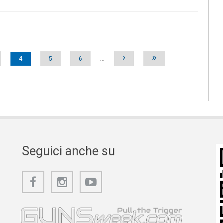
›
»
4
5
6
…
Seguici anche su