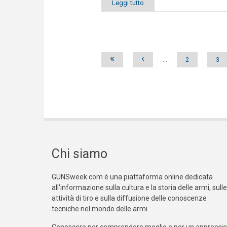
Leggi tutto
Pages
«
‹
…
2
3
Chi siamo
GUNSweek.com è una piattaforma online dedicata
all'informazione sulla cultura e la storia delle armi, sulle
attività di tiro e sulla diffusione delle conoscenze
tecniche nel mondo delle armi.
Conoscere per comprendere meglio e per un approccio