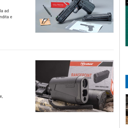
la ad
ndita e
e,