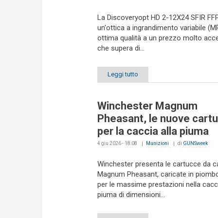
La Discoveryopt HD 2-12X24 SFIR FF
un'ottica a ingrandimento variabile (M
ottima qualità a un prezzo molto acce
che supera di...
Leggi tutto
Winchester Magnum
Pheasant, le nuove cart
per la caccia alla piuma
4 giu 2026 - 18:08
Munizioni
di
GUNSweek
Winchester presenta le cartucce da c
Magnum Pheasant, caricate in piomb
per le massime prestazioni nella cacci
piuma di dimensioni...