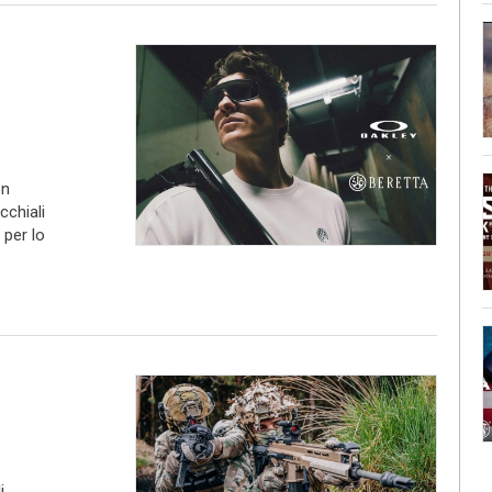
on
cchiali
 per lo
i