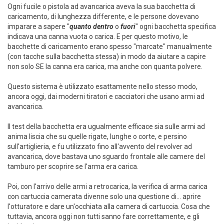
Ogni fucile o pistola ad avancarica aveva la sua bacchetta di
caricamento, di lunghezza differente, e le persone dovevano
imparare a sapere "
quanto dentro
o
fuori
" ogni bacchetta specifica
indicava una canna vuota o carica. E per questo motivo, le
bacchette di caricamento erano spesso "marcate" manualmente
(con tacche sulla bacchetta stessa) in modo da aiutare a capire
non solo SE la canna era carica, ma anche con quanta polvere.
Questo sistema è utilizzato esattamente nello stesso modo,
ancora oggi, dai moderni tiratori e cacciatori che usano armi ad
avancarica.
Il test della bacchetta era ugualmente efficace sia sulle armi ad
anima liscia che su quelle rigate, lunghe o corte, e persino
sull'artiglieria, e fu utilizzato fino all'avvento del revolver ad
avancarica, dove bastava uno sguardo frontale alle camere del
tamburo per scoprire se l'arma era carica.
Poi, con l'arrivo delle armi a retrocarica, la verifica di arma carica
con cartuccia camerata divenne solo una questione di... aprire
l'otturatore e dare un'occhiata alla camera di cartuccia. Cosa che
tuttavia, ancora oggi non tutti sanno fare correttamente, e gli