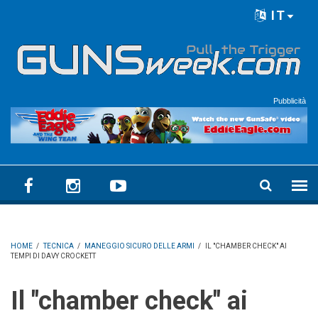
Skip to main content
IT
Language menu
Pubblicità
HOME
/
TECNICA
/
MANEGGIO SICURO DELLE ARMI
/
IL "CHAMBER CHECK" AI
TEMPI DI DAVY CROCKETT
Il "chamber check" ai