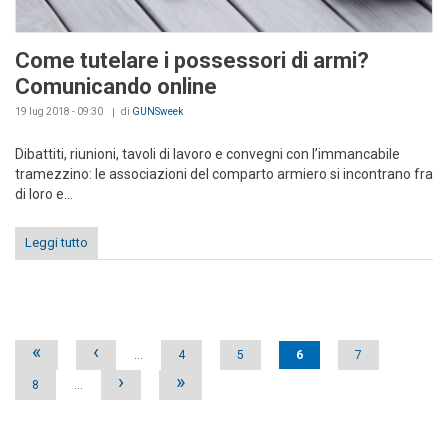
Come tutelare i possessori di armi?
Comunicando online
19 lug 2018 - 09:30
di
GUNSweek
Dibattiti, riunioni, tavoli di lavoro e convegni con l’immancabile
tramezzino: le associazioni del comparto armiero si incontrano fra
di loro e...
Leggi tutto
Pages
«
‹
…
4
5
6
7
›
»
8
…