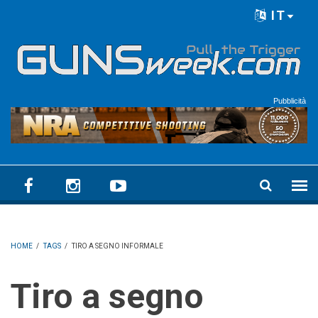
Skip to main content
IT
Language menu
Pubblicità
HOME
/
TAGS
/
TIRO A SEGNO INFORMALE
Tiro a segno