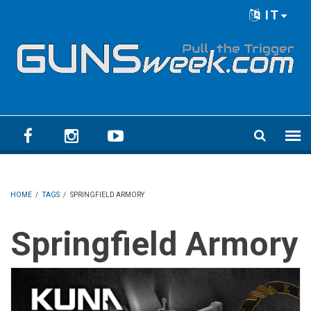
Skip to main content
IT
Language menu
HOME
/
TAGS
/
SPRINGFIELD ARMORY
Springfield Armory