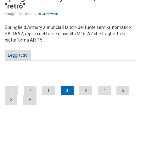
"retrò"
3 mag 2024 - 16:52
di
GUNSweek
Springfield Armory annuncia il lancio del fucile semi-automatico
SA-16A2, replica del fucile d'assalto M16-A2 che traghettò la
piattaforma AR-15...
Leggi tutto
Pages
«
‹
1
2
3
4
5
›
»