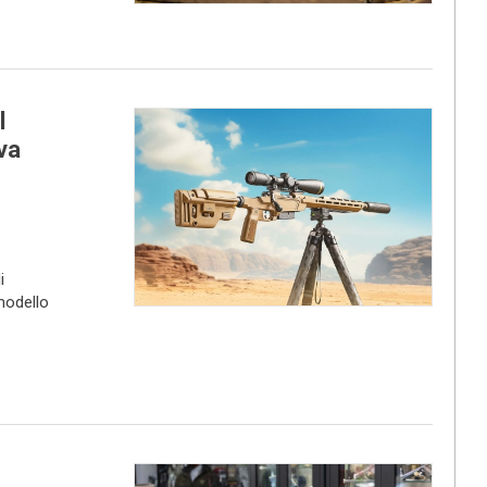
l
va
i
modello