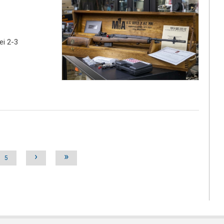
i 2-3
›
»
5