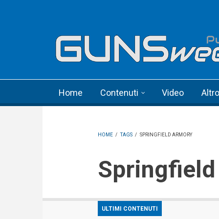
Skip to main content
Language menu
Home
Contenuti
Video
Altr
HOME
/
TAGS
/
SPRINGFIELD ARMORY
Springfiel
ULTIMI CONTENUTI