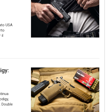
cato USA
rto
il
igy:
tinua
odigy,
. Double