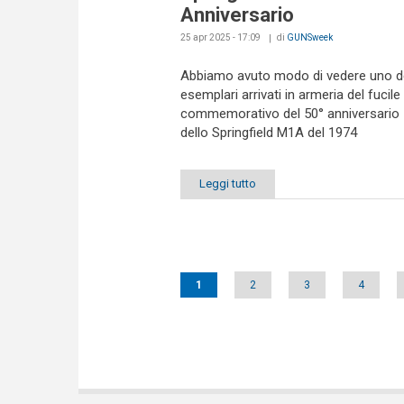
Anniversario
25 apr 2025 - 17:09
di
GUNSweek
Abbiamo avuto modo di vedere uno de
esemplari arrivati in armeria del fucile
commemorativo del 50° anniversario
dello Springfield M1A del 1974
Leggi tutto
Pages
1
2
3
4