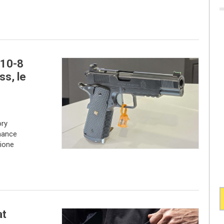
 10-8
s, le
ory
mance
zione
at