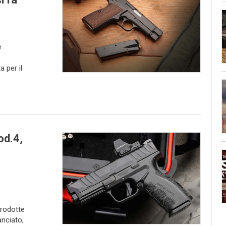
e
 per il
od.4,
prodotte
anciato,