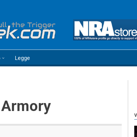
o
Legge
d Armory
V