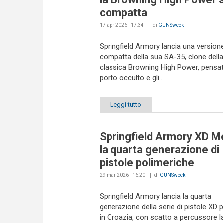
compatta
17 apr 2026 - 17:34
di
GUNSweek
Springfield Armory lancia una version
compatta della sua SA-35, clone della
classica Browning High Power, pensata
porto occulto e gli...
Leggi tutto
Springfield Armory XD M
la quarta generazione di
pistole polimeriche
29 mar 2026 - 16:20
di
GUNSweek
Springfield Armory lancia la quarta
generazione della serie di pistole XD 
in Croazia, con scatto a percussore l