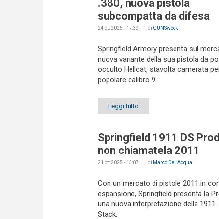
.380, nuova pistola
subcompatta da difesa
24 ott 2025 - 17:39
di
GUNSweek
Springfield Armory presenta sul mer
nuova variante della sua pistola da po
occulto Hellcat, stavolta camerata per 
popolare calibro 9...
Leggi tutto
Springfield 1911 DS Prod
non chiamatela 2011
21 ott 2025 - 15:07
di
Marco Dell'Acqua
Con un mercato di pistole 2011 in con
espansione, Springfield presenta la Pr
una nuova interpretazione della 1911..
Stack.