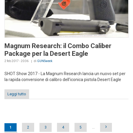
Magnum Research: il Combo Caliber
Package per la Desert Eagle
2 feb 2017 - 20:36
di
GUNSweek
SHOT Show 2017 - La Magnum Research lancia un nuovo set per
la rapida conversione di calibro dell'iconica pistola Desert Eagle
Leggi tutto
Pages
›
1
2
3
4
5
…