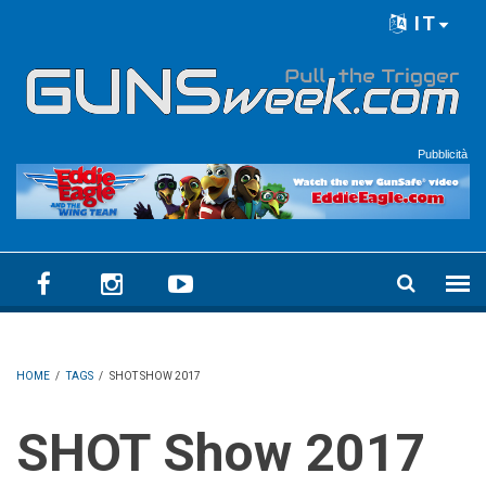
Skip to main content
IT
Language menu
Pubblicità
HOME
/
TAGS
/
SHOT SHOW 2017
SHOT Show 2017