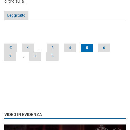
di tiro sulla...
Leggi tutto
Pages
«
‹
…
3
4
5
6
›
»
7
…
VIDEO IN EVIDENZA