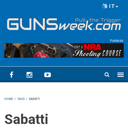
Skip to main content
IT
Language menu
Pubblicità
HOME
/
TAGS
/
SABATTI
Sabatti