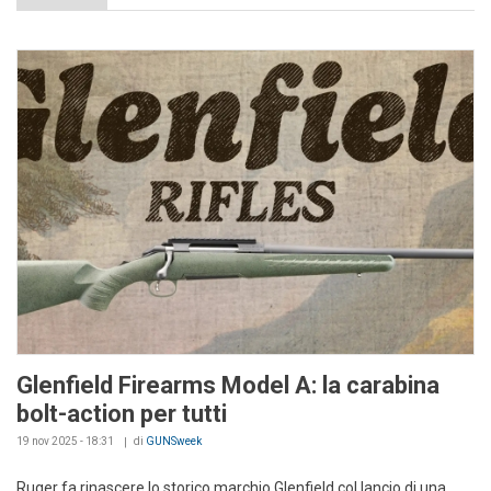
Glenfield Firearms Model A: la carabina
bolt-action per tutti
19 nov 2025 - 18:31
di
GUNSweek
Ruger fa rinascere lo storico marchio Glenfield col lancio di una