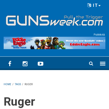
Skip to main content
IT
Language menu
Pubblicità
HOME
/
TAGS
/
RUGER
Ruger