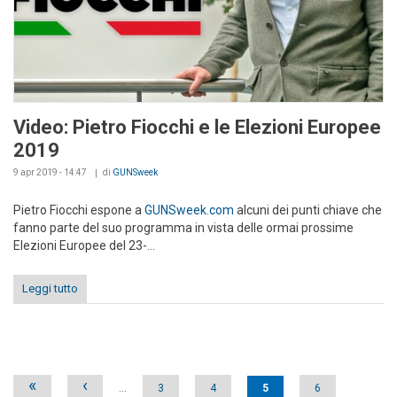
Video: Pietro Fiocchi e le Elezioni Europee
2019
9 apr 2019 - 14:47
di
GUNSweek
Pietro Fiocchi espone a
GUNSweek.com
alcuni dei punti chiave che
fanno parte del suo programma in vista delle ormai prossime
Elezioni Europee del 23-...
Leggi tutto
Pages
«
‹
…
3
4
5
6