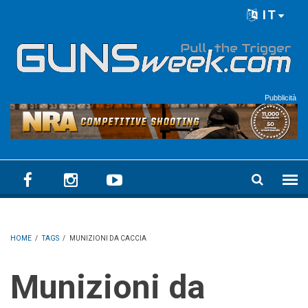
Skip to main content
IT
Language menu
Pubblicità
HOME
/
TAGS
/
MUNIZIONI DA CACCIA
Munizioni da