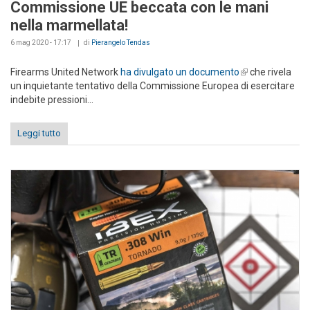
Commissione UE beccata con le mani
nella marmellata!
6 mag 2020 - 17:17
di
Pierangelo Tendas
Firearms United Network
ha divulgato un documento
(link is external)
che rivela
un inquietante tentativo della Commissione Europea di esercitare
indebite pressioni...
Leggi tutto