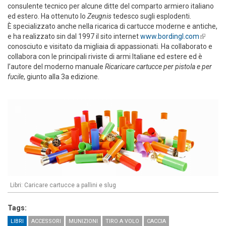
consulente tecnico per alcune ditte del comparto armiero italiano
ed estero. Ha ottenuto lo
Zeugnis
tedesco sugli esplodenti.
È specializzato anche nella ricarica di cartucce moderne e antiche,
e ha realizzato sin dal 1997 il sito internet
www.bordingl.com
(link is
conosciuto e visitato da migliaia di appassionati. Ha collaborato e
external
collabora con le principali riviste di armi Italiane ed estere ed è
l’autore del moderno manuale
Ricaricare cartucce per pistola e per
fucile
, giunto alla 3a edizione.
Libri: Caricare cartucce a pallini e slug
Tags:
LIBRI
ACCESSORI
MUNIZIONI
TIRO A VOLO
CACCIA