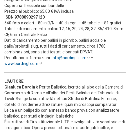
Copertina: flessibile con bandelle
Prezzo al pubblico: 65,00 € IVA inclusa
ISBN 9788890297120
540 foto a colori + 80 in B/N – 40 disegni – 45 tabelle – 81 grafici
Tabelle di caricamento: calibri 12, 16, 20, 24, 28, 32, 36/.410, 8mm
CF, 6mm Centrale Falco.
Dati di caricamento per:pallini in piombo, pallini acciaio e
palle/proiettili slug, tutti i dati di caricamento, circa 1760
combinazioni, sono stati testati e bancati EPVAT.
Per ulteriori informazioni:
info@bordingl.com
(link sends e-mail)
–
www.bordingl.com
(link is external)
L'AUTORE
Gianluca Bordin
è Perito Balistico, iscritto all'albo della Camera di
Commercio di Roma e all'albo dei Periti Balistici del Tribunale di
Tivoli. Svolge la sua attività nel suo Studio di Balistica Forense,
dotato di moderne attrezzature, quali microscopi comparatori
Leica e un balipedio con annesso banco prova con analizzatore
balistico, per studi e indagini balistiche.
È istruttore di Tiro Istituzionale UITS e svolge attività venatoria e di
tiro agonistico. Opera presso tribunali e studi legali. Inoltre, è