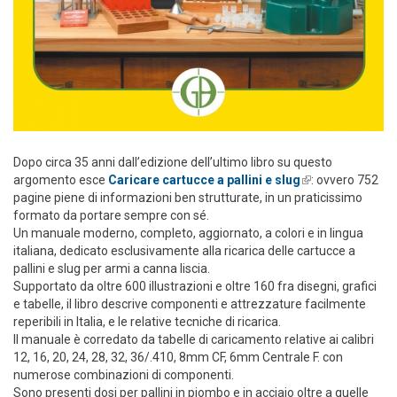
Dopo circa 35 anni dall’edizione dell’ultimo libro su questo
argomento esce
Caricare cartucce a pallini e slug
(link is
: ovvero 752
pagine piene di informazioni ben strutturate, in un praticissimo
external)
formato da portare sempre con sé.
Un manuale moderno, completo, aggiornato, a colori e in lingua
italiana, dedicato esclusivamente alla ricarica delle cartucce a
pallini e slug per armi a canna liscia.
Supportato da oltre 600 illustrazioni e oltre 160 fra disegni, grafici
e tabelle, il libro descrive componenti e attrezzature facilmente
reperibili in Italia, e le relative tecniche di ricarica.
Il manuale è corredato da tabelle di caricamento relative ai calibri
12, 16, 20, 24, 28, 32, 36/.410, 8mm CF, 6mm Centrale F. con
numerose combinazioni di componenti.
Sono presenti dosi per pallini in piombo e in acciaio oltre a quelle