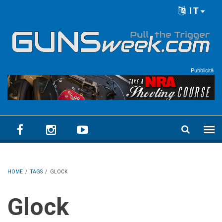
Skip to main content
IT
Language menu
Pubblicità
HOME
/
TAGS
/
GLOCK
Glock