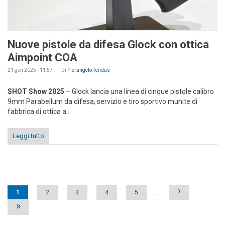
Nuove pistole da difesa Glock con ottica
Aimpoint COA
21 gen 2025 - 11:57
di
Pierangelo Tendas
SHOT Show 2025
– Glock lancia una linea di cinque pistole calibro
9mm Parabellum da difesa, servizio e tiro sportivo munite di
fabbrica di ottica a...
Leggi tutto
Pages
›
1
2
3
4
5
…
»