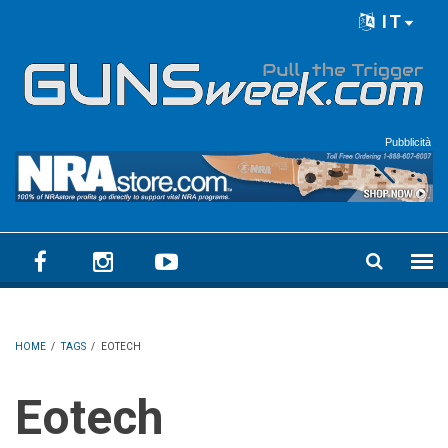
Skip to main content
IT
Language menu
Pubblicità
HOME
/
TAGS
/
EOTECH
Eotech