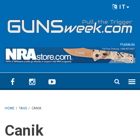
Skip to main content
IT
Language menu
Pubblicità
HOME
/
TAGS
/
CANIK
Canik