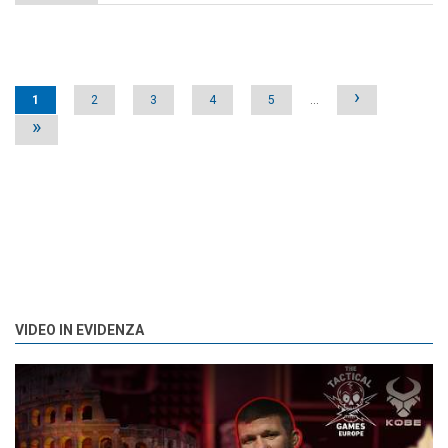
Pages
›
1
2
3
4
5
…
»
VIDEO IN EVIDENZA