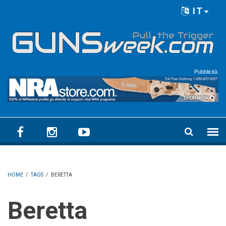
Skip to main content
IT
Language menu
Pubblicità
HOME
/
TAGS
/
BERETTA
Beretta