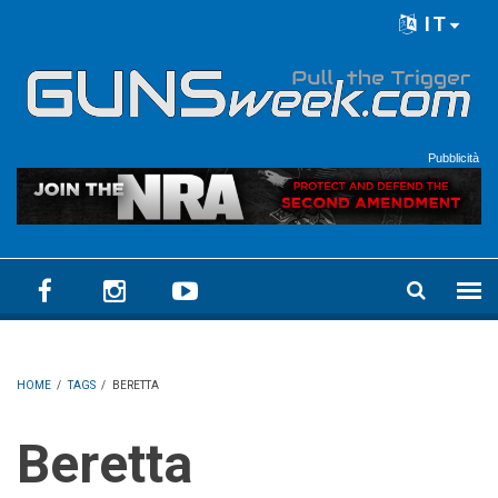
Skip to main content
IT
Language menu
Pubblicità
HOME
/
TAGS
/
BERETTA
Beretta