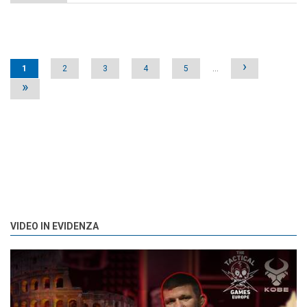
Pages
›
1
2
3
4
5
…
»
VIDEO IN EVIDENZA