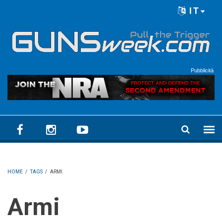
Skip to main content
IT
Language menu
Pubblicità
HOME
/
TAGS
/
ARMI
Armi