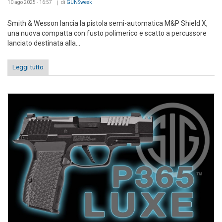
10 ago 2025 - 16:57
di
GUNSweek
Smith & Wesson lancia la pistola semi-automatica M&P Shield X,
una nuova compatta con fusto polimerico e scatto a percussore
lanciato destinata alla...
Leggi tutto