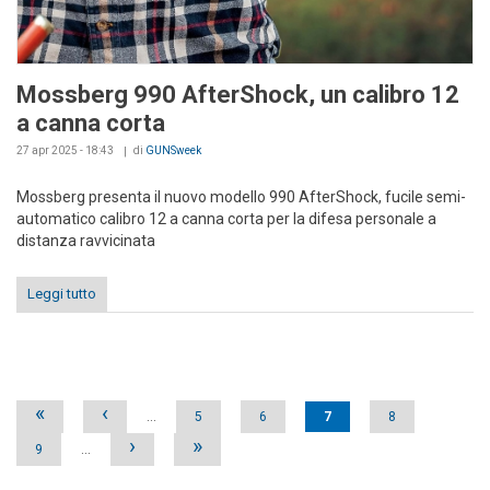
Mossberg 990 AfterShock, un calibro 12
a canna corta
27 apr 2025 - 18:43
di
GUNSweek
Mossberg presenta il nuovo modello 990 AfterShock, fucile semi-
automatico calibro 12 a canna corta per la difesa personale a
distanza ravvicinata
Leggi tutto
Pages
«
‹
…
5
6
7
8
›
»
9
…