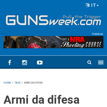
Skip to main content
IT
Language menu
Pubblicità
HOME
/
TAGS
/
ARMI DA DIFESA
Armi da difesa