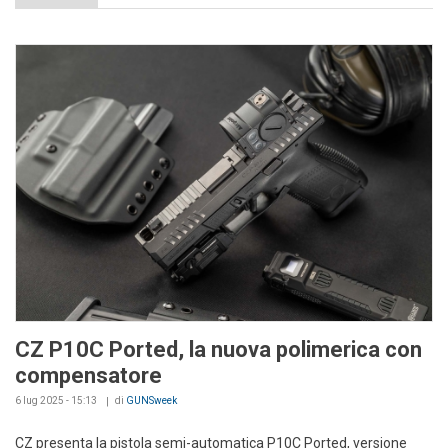
CZ P10C Ported, la nuova polimerica con
compensatore
6 lug 2025 - 15:13
di
GUNSweek
CZ presenta la pistola semi-automatica P10C Ported, versione