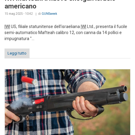
americano
15 mag 2025 - 10:42
di
GUNSweek
IWI
US, filiale statunitense dell'israeliana
IWI
Ltd., presenta il fucile
semi-automatico Mafteah calibro 12, con canna da 14 pollici e
impugnatura "...
Leggi tutto