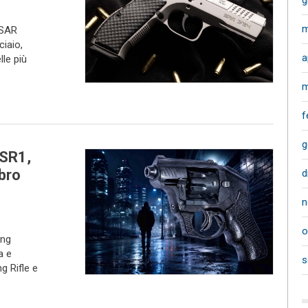
g
m
 SAR
ciaio,
a
le più
m
f
g
 SR1,
ibro
d
n
o
ing
a e
s
g Rifle e