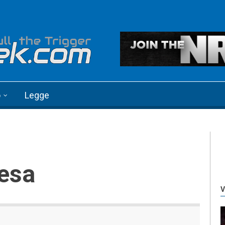
o
Legge
fesa
V