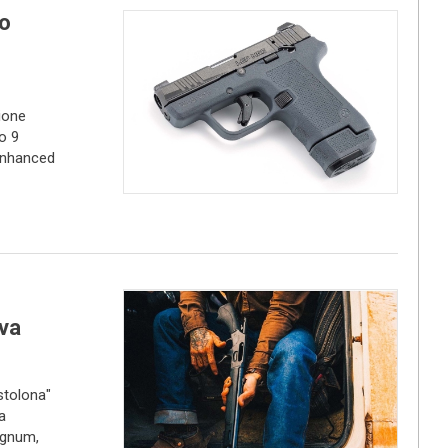
o
ione
o 9
Enhanced
eva
stolona"
a
Magnum,