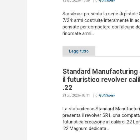
12 lug 2026 - 15:59
di
GUNSweek
Sarsilmaz presenta la serie di pistole
7/24: armi costruite interamente in ac
pensate per competere con alcune del
rinomate armi...
Leggi tutto
Standard Manufacturing
il futuristico revolver cal
.22
21 giu 2026 - 08:11
di
GUNSweek
La statunitense Standard Manufactur
presenta il revolver SR1, una compatt
futuristica creazione in calibro .22 Lon
.22 Magnum dedicata...