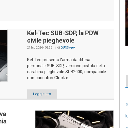
Kel-Tec SUB-SDP, la PDW
civile pieghevole
27 lug 2026 - 08:56
di
GUNSweek
Kel-Tec presenta l'arma da difesa
personale SUB-SDP, versione pistola della
carabina pieghevole SUB2000, compatibile
con caricatori Glock e...
Leggi tutto
a
va
l
hia