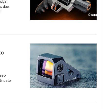
Judge
e, due
l
to
osso
tinuato