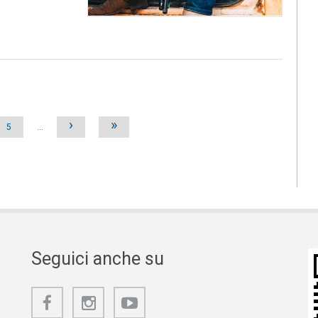
›
»
5
…
Seguici anche su