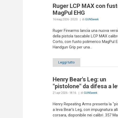
Ruger LCP MAX con fust
MagPul EHG
16 mag 2026 - 20:20
di
GUNSweek
Ruger Firearms lancia una nuova vers
della pistola tascabile LCP MAX calibr
Corto, con fusto polimerico MagPul 
Handgun Grip per una...
Leggi tutto
Henry Bear's Leg: un
"pistolone" da difesa a l
21 apr 2026 - 18:16
di
GUNSweek
Henry Repeating Arms presenta la "pi
a leva Bear's Leg, con impugnatura all
corsara, disponibile nei calibri .357 