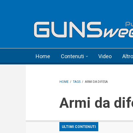
Skip to main content
Language menu
Home
Contenuti
Video
Altr
HOME
/
TAGS
/
ARMI DA DIFESA
Armi da di
ULTIMI CONTENUTI