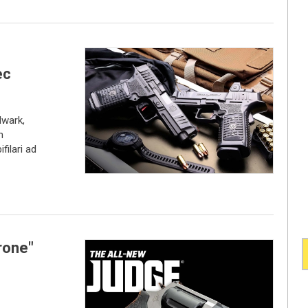
ec
lwark,
n
filari ad
rone"