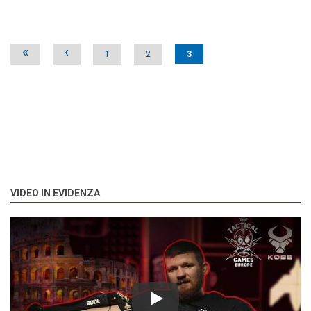
Pages
«
‹
1
2
3
VIDEO IN EVIDENZA
Play