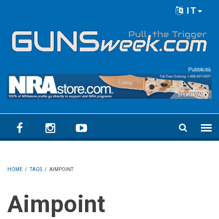
Skip to main content
IT
Language menu
Pubblicità
HOME
/
TAGS
/
AIMPOINT
Aimpoint