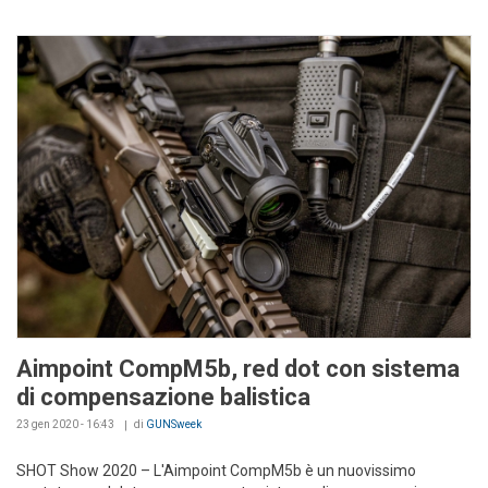
Aimpoint CompM5b, red dot con sistema
di compensazione balistica
23 gen 2020 - 16:43
di
GUNSweek
SHOT Show 2020 – L'Aimpoint CompM5b è un nuovissimo