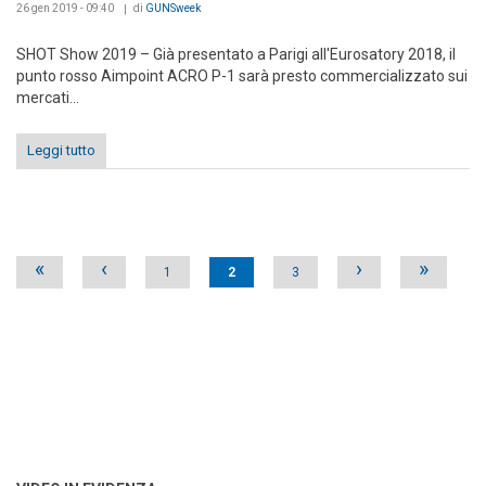
26 gen 2019 - 09:40
di
GUNSweek
SHOT Show 2019 – Già presentato a Parigi all'Eurosatory 2018, il
punto rosso Aimpoint ACRO P-1 sarà presto commercializzato sui
mercati...
Leggi tutto
Pages
«
‹
›
»
1
2
3