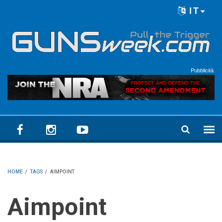
Skip to main content
IT
Language menu
Pubblicità
HOME
/
TAGS
/
AIMPOINT
Aimpoint