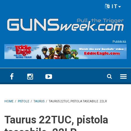
Skip to main content
IT
Language menu
Pubblicità
HOME
/
PISTOLE
/
TAURUS
/
TAURUS 22TUC, PISTOLA TASCABILE .22LR
Taurus 22TUC, pistola