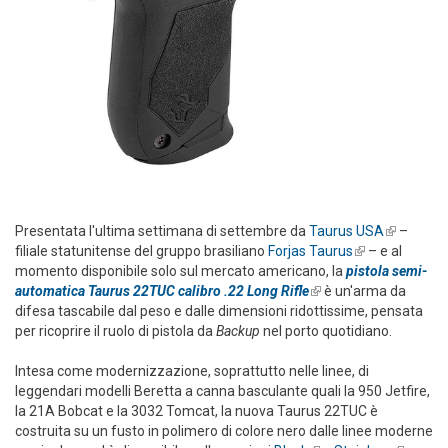
Presentata l'ultima settimana di settembre da
Taurus USA
(link is
–
filiale statunitense del gruppo brasiliano
Forjas Taurus
(link is
– e al
external)
momento disponibile solo sul mercato americano, la
pistola semi-
external)
automatica Taurus 22TUC calibro .22 Long Rifle
(link is external)
è un'arma da
difesa tascabile dal peso e dalle dimensioni ridottissime, pensata
per ricoprire il ruolo di pistola da
Backup
nel porto quotidiano.
Intesa come modernizzazione, soprattutto nelle linee, di
leggendari modelli Beretta a canna basculante quali la 950 Jetfire,
la 21A Bobcat e la 3032 Tomcat, la nuova Taurus 22TUC è
costruita su un fusto in polimero di colore nero dalle linee moderne