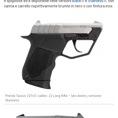
e spigolose ed è disponibile nelle versioni
Black
(link is external)
e
Stainless
(link is
, con
canna e carrello rispettivamente brunite in nero o con finitura inox.
external
Pistola Taurus 22TUC calibro .22 Long Rifle – lato destro, versione
Stainless