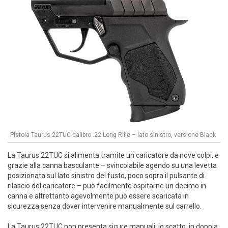
Pistola Taurus 22TUC calibro .22 Long Rifle – lato sinistro, versione Black
La Taurus 22TUC si alimenta tramite un caricatore da nove colpi, e
grazie alla canna basculante – svincolabile agendo su una levetta
posizionata sul lato sinistro del fusto, poco sopra il pulsante di
rilascio del caricatore – può facilmente ospitarne un decimo in
canna e altrettanto agevolmente può essere scaricata in
sicurezza senza dover intervenire manualmente sul carrello.
La Taurus 22TUC non presenta sicure manuali; lo scatto, in doppia