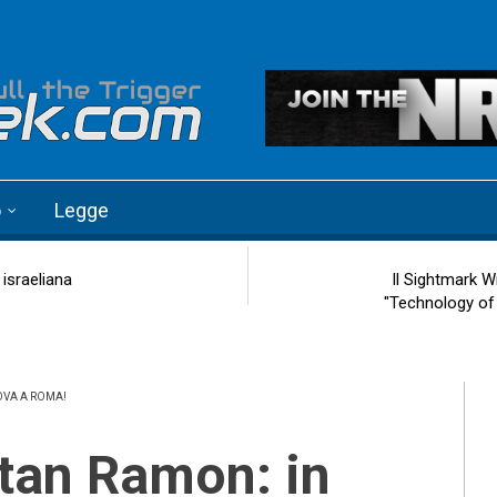
o
Legge
israeliana
Il Sightmark W
"Technology of
OVA A ROMA!