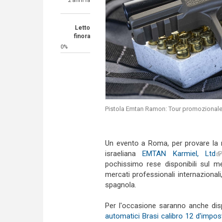
2 anni fa
Letto
finora
0%
Pistola Emtan Ramon: Tour promozional
Un evento a Roma, per provare la
israeliana
EMTAN Karmiel, Ltd
(l
pochissimo rese disponibili sul me
mercati professionali internaziona
spagnola.
Per l'occasione saranno anche disp
automatici Brasi calibro 12 d'impo