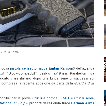
e 2023 a Roma!
 nuova
pistola semiautomatica
Emtan Ramon
(link is
dell'azienda
ink is external)
.
(link is external)
, "Glock-compatibili" calibro 9x19mm Parabellum da
external)
rcato civile italiano dopo una lunga serie di successi sui
li, compresa la recente adozione da parte della
Guardia Civil
onibili per le prove i
fucili a pompa T.I.M.H. e i fucili semi-
stazione
Bull-Pup
(link is external)
prodotti dall'azienda turca
Ferman Arms