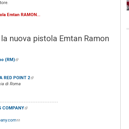
tore.
stola Emtan RAMON...
 la nuova pistola Emtan Ramon
xternal)
ino (RM)
(link is external)
rnal)
A RED POINT 2
(link is external)
cia di Roma
ends e-mail)
----------------------------------
G COMPANY
(link is external)
pany.com
(link sends e-mail)