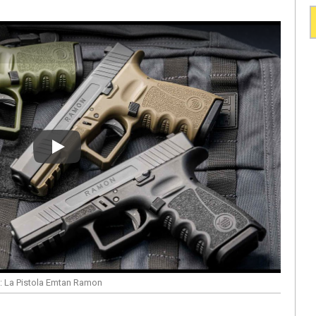
Play
a: La Pistola Emtan Ramon