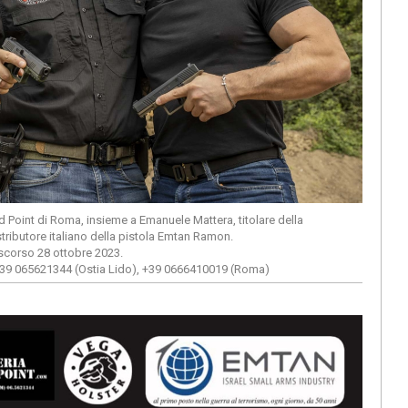
Red Point di Roma, insieme a Emanuele Mattera, titolare della
tributore italiano della pistola Emtan Ramon.
 scorso 28 ottobre 2023.
39 065621344 (Ostia Lido), +39 0666410019 (Roma)