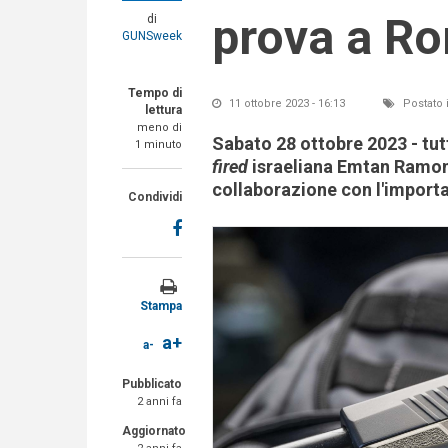
prova a R
di
GUNSweek
Tempo di
11 ottobre 2023 - 16:13
Postato 
lettura
meno di
Sabato 28 ottobre 2023 - tut
1 minuto
fired
israeliana Emtan Ramon e
collaborazione con l'import
Condividi
Stampa
a+
a-
Pubblicato
2 anni fa
Aggiornato