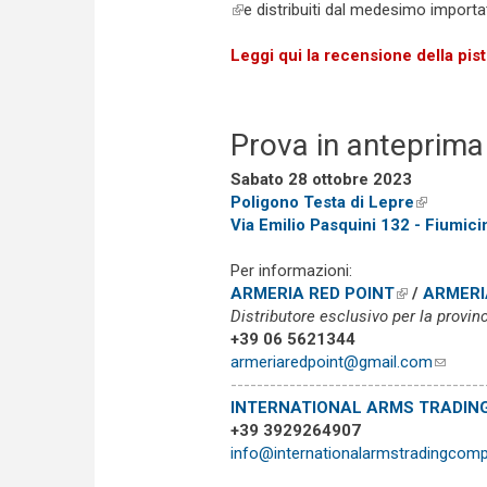
(link is external)
e distribuiti dal medesimo importa
Leggi qui la recensione della pi
Prova in anteprima
Sabato 28 ottobre 2023
Poligono Testa di Lepre
(link is e
Via Emilio Pasquini 132 - Fiumic
Per informazioni:
ARMERIA RED POINT
(link is exte
/
ARMERI
Distributore esclusivo per la provin
+39 06 5621344
armeriaredpoint@gmail.com
(link s
---------------------------------------
INTERNATIONAL ARMS TRADIN
+39 3929264907
info@internationalarmstradingcom