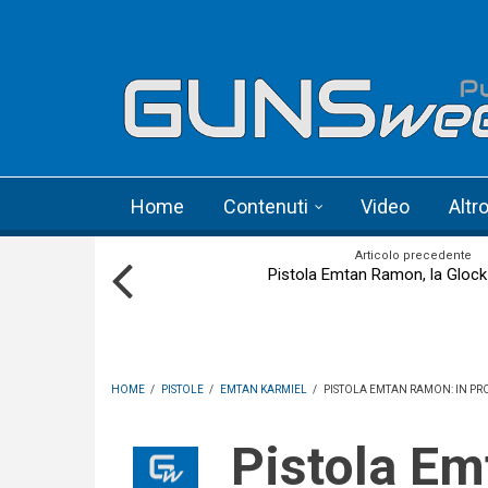
Skip to main content
Language menu
Home
Contenuti
Video
Altr
Articolo precedente
Pistola Emtan Ramon, la Glock 
HOME
/
PISTOLE
/
EMTAN KARMIEL
/
PISTOLA EMTAN RAMON: IN PR
Pistola Emtan Ramon: in