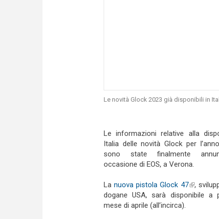
Le novità Glock 2023 già disponibili in Ita
Le informazioni relative alla dispo
Italia delle novità Glock per l’ann
sono state finalmente annun
occasione di EOS, a Verona.
La
nuova pistola Glock 47
(link is ex
, svilup
dogane USA, sarà disponibile a p
mese di aprile (all’incirca).