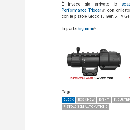
È invece già arrivato lo
sca
Performance Trigger
(link is external
, con grillet
con le pistole Glock 17 Gen.5, 19 Gen
Importa
Bignami
(link is external)
.
Tags:
GLOCK
EOS SHOW
EVENTI
INDUSTRI
PISTOLE SEMIAUTOMATICHE