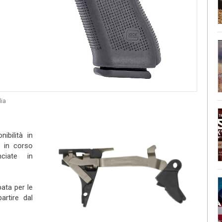
lia
nibilità in
o in corso
ciate in
ternal)
pata per le
artire dal