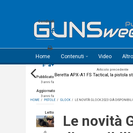
Skip to main content
Language menu
Condividi
Stampa
Home
Contenuti
Video
Altr
a+
a-
Articolo precedente
Beretta APX-A1 FS Tactical, la pistola st
Pubblicato
3 anni fa
Aggiornato
3 anni fa
HOME
/
PISTOLE
/
GLOCK
/
LE NOVITÀ GLOCK 2023 GIÀ DISPONIBILI 
Letto
Le novità Glock 2023 già
finora
0%
di