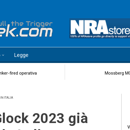
o
Legge
riker-fired operativa
Mossberg MC2
IN ITALIA
V