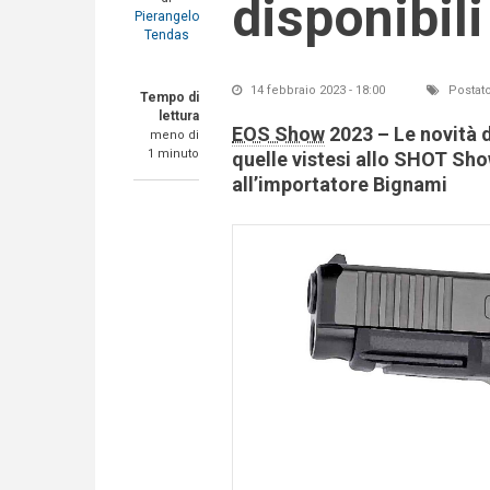
disponibili 
Pierangelo
Tendas
14 febbraio 2023 - 18:00
Postato
Tempo di
lettura
EOS Show
2023 – Le novità d
meno di
1 minuto
quelle vistesi allo SHOT Show
all’importatore Bignami